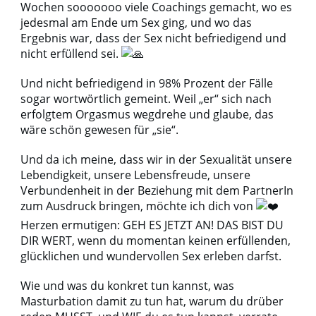
Wochen sooooooo viele Coachings gemacht, wo es
jedesmal am Ende um Sex ging, und wo das
Ergebnis war, dass der Sex nicht befriedigend und
nicht erfüllend sei.
Und nicht befriedigend in 98% Prozent der Fälle
sogar wortwörtlich gemeint. Weil „er“ sich nach
erfolgtem Orgasmus wegdrehe und glaube, das
wäre schön gewesen für „sie“.
Und da ich meine, dass wir in der Sexualität unsere
Lebendigkeit, unsere Lebensfreude, unsere
Verbundenheit in der Beziehung mit dem PartnerIn
zum Ausdruck bringen, möchte ich dich von
Herzen ermutigen: GEH ES JETZT AN! DAS BIST DU
DIR WERT, wenn du momentan keinen erfüllenden,
glücklichen und wundervollen Sex erleben darfst.
Wie und was du konkret tun kannst, was
Masturbation damit zu tun hat, warum du drüber