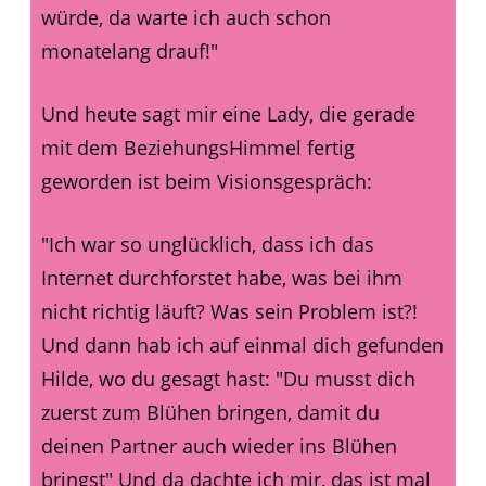
würde, da warte ich auch schon
monatelang drauf!"
Und heute sagt mir eine Lady, die gerade
mit dem BeziehungsHimmel fertig
geworden ist beim Visionsgespräch:
"Ich war so unglücklich, dass ich das
Internet durchforstet habe, was bei ihm
nicht richtig läuft? Was sein Problem ist?!
Und dann hab ich auf einmal dich gefunden
Hilde, wo du gesagt hast: "Du musst dich
zuerst zum Blühen bringen, damit du
deinen Partner auch wieder ins Blühen
bringst" Und da dachte ich mir, das ist mal