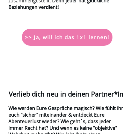
zusammengestellt.
Denn jeder hat glückliche
Beziehungen verdient!
>> Ja, will ich das 1x1 lernen!
Verlieb dich neu in deinen Partner*In
Wie werden Eure Gespräche magisch? Wie fühlt ihr
euch "sicher" miteinander & entdeckt Eure
Abenteuerlust wieder? Wie geht`s, dass jeder
immer Recht hat? Und wenn es keine "objektive"