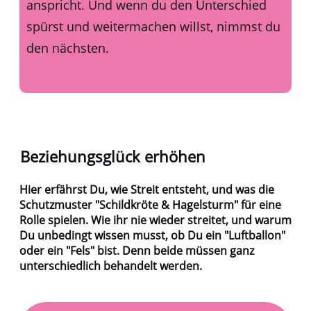
anspricht. Und wenn du den Unterschied
spürst und weitermachen willst, nimmst du
den nächsten.
Beziehungsglück erhöhen
Hier erfährst Du, wie Streit entsteht, und was die
Schutzmuster "Schildkröte & Hagelsturm" für eine
Rolle spielen. Wie ihr nie wieder streitet, und warum
Du unbedingt wissen musst, ob Du ein "Luftballon"
oder ein "Fels" bist. Denn beide müssen ganz
unterschiedlich behandelt werden.