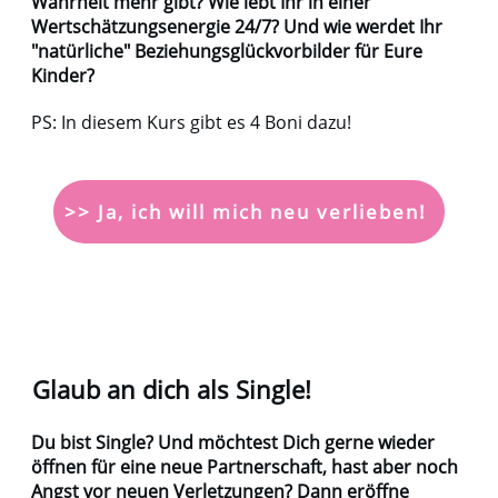
Wahrheit mehr gibt? Wie lebt Ihr in einer
Wertschätzungsenergie 24/7? Und wie werdet Ihr
"natürliche" Beziehungsglückvorbilder für Eure
Kinder?
PS: In diesem Kurs gibt es 4 Boni dazu!
>> Ja, ich will mich neu verlieben!
Glaub an dich als Single!
Du bist Single? Und möchtest Dich gerne wieder
öffnen für eine neue Partnerschaft, hast aber noch
Angst vor neuen Verletzungen? Dann eröffne