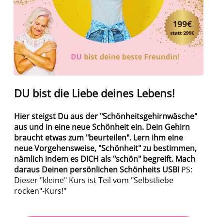
DU bist die Liebe deines Lebens!
Hier steigst Du aus der "Schönheitsgehirnwäsche"
aus und in eine neue Schönheit ein. Dein Gehirn
braucht etwas zum "beurteilen". Lern ihm eine
neue Vorgehensweise, "Schönheit" zu bestimmen,
nämlich indem es DICH als "schön" begreift. Mach
daraus Deinen persönlichen Schönheits USB!
PS:
Dieser "kleine" Kurs ist Teil vom "Selbstliebe
rocken"-Kurs!"