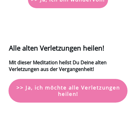
Alle alten Verletzungen heilen!
Mit dieser Meditation heilst Du Deine alten
Verletzungen aus der Vergangenheit!
>> Ja, ich möchte alle Verletzungen
heilen!