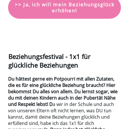
>> Ja, ich will mein Beziehungsglück
erhöhen!
Beziehungsfestival - 1x1 für
glückliche Beziehungen
Du hättest gerne ein Potpourri mit allen Zutaten,
die es für eine glückliche Beziehung braucht? Hier
bekommst Du alles von allem. Du lernst sogar, w
ie
du mit deinen
Kindern auch in der Pubertät Nähe
und
Respekt
lebst!
D
a wir in der Schule und auch
von unseren Eltern oft nicht lernen, was DU tun
kannst, damit deine Beziehungen glücklich und
erfüllend sind, habe ich das 1x1 für dich