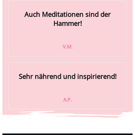
Auch Meditationen sind der
Hammer!
V.M.
Sehr nährend und inspirierend!
A.P.