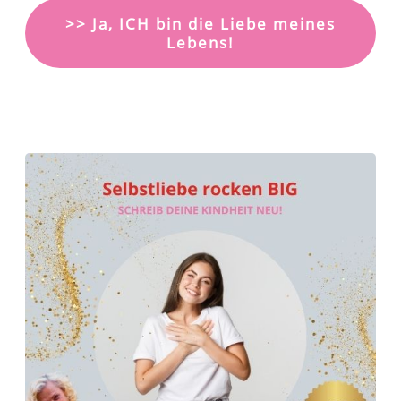
>> Ja, ICH bin die Liebe meines
Lebens!