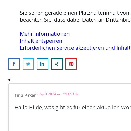
Sie sehen gerade einen Platzhalterinhalt von
beachten Sie, dass dabei Daten an Drittanbi
Mehr Informationen
Inhalt entsperren
Erforderlichen Service akzeptieren und Inhal
6. April 2024 um 11:09 Uhr
Tina Pirker
Hallo Hilde, was gibt es für einen aktuellen Wo