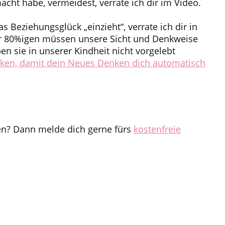
cht habe, vermeidest, verrate ich dir im Video.
Beziehungsglück „einzieht“, verrate ich dir in
 wir 80%igen müssen unsere Sicht und Denkweise
en sie in unserer Kindheit nicht vorgelebt
ken, damit dein Neues Denken dich automatisch
en? Dann melde dich gerne fürs
kostenfreie