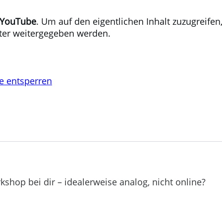
YouTube
. Um auf den eigentlichen Inhalt zuzugreifen,
eter weitergegeben werden.
te entsperren
rkshop bei dir – idealerweise analog, nicht online?