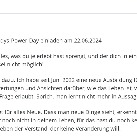
Ladys-Power-Day einladen am 22.06.2024
es, was du je erlebt hast sprengt, und der dich in ein
ei nicht möglich!
ng dazu. Ich habe seit Juni 2022 eine neue Ausbildung 
ertungen und Ansichten darüber, wie das Leben ist, wi
r Frage erlaubt. Sprich, man lernt nicht mehr in Auss
t für alles Neue. Dass man neue Dinge sieht, erkennt
ber noch nicht in deinem Leben, für das hast du noch 
 eben der Verstand, der keine Veränderung will.