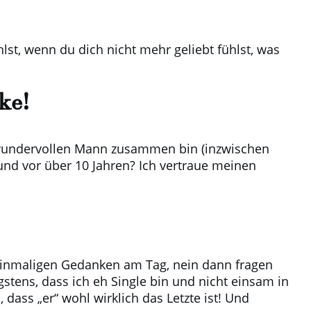
lst, wenn du dich nicht mehr geliebt fühlst, was
ke!
em wundervollen Mann zusammen bin (inzwischen
und vor über 10 Jahren? Ich vertraue meinen
 einmaligen Gedanken am Tag, nein dann fragen
stens, dass ich eh Single bin und nicht einsam in
, dass „er“ wohl wirklich das Letzte ist! Und