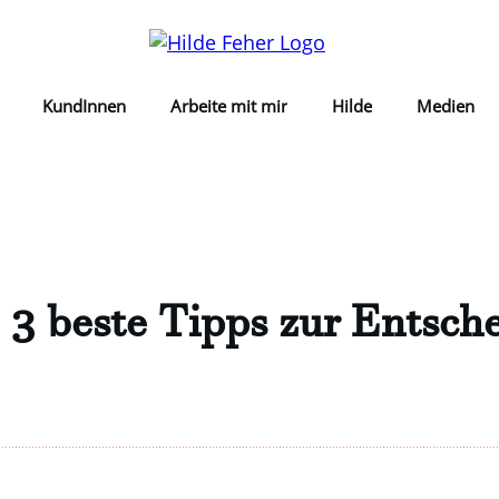
KundInnen
Arbeite mit mir
Hilde
Medien
 3 beste Tipps zur Entsche