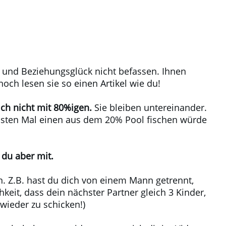
 und Beziehungsglück nicht befassen. Ihnen
och lesen sie so einen Artikel wie du!
ch nicht mit 80%igen.
Sie bleiben untereinander.
chsten Mal einen aus dem 20% Pool fischen würde
 du aber mit.
 Z.B. hast du dich von einem Mann getrennt,
keit, dass dein nächster Partner gleich 3 Kinder,
 wieder zu schicken!)