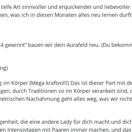
efe Art sinnvoller und erquickender und liebevoller 
en, was ich in diesen Monaten alles neu lernen durft
s „4 gewinnt“ bauen wir dein Aurafeld neu. (Du bekom
ung)
 Körper (Mega kraftvoll!) Das ist dieser Part mit d
gen, durch Traditionen so im Körper verankert sind,
etrischen Nachahmung geht alles weg, was wir nicht m
genheit, die eine andere Lady für dich macht und dich
ei den Intensivtagen mit Paaren immer machen, und das 