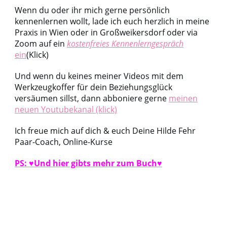
Wenn du oder ihr mich gerne persönlich
kennenlernen wollt, lade ich euch herzlich in meine
Praxis in Wien oder in Großweikersdorf oder via
Zoom auf ein
kostenfreies Kennenlerngespräch
ein
(Klick)
Und wenn du keines meiner Videos mit dem
Werkzeugkoffer für dein Beziehungsglück
versäumen sillst, dann abboniere gerne
meinen
neuen Youtubekanal (klick)
Ich freue mich auf dich & euch Deine Hilde Fehr
Paar-Coach, Online-Kurse
PS: ♥Und hier gibts mehr zum Buch♥
Share
0
Tweet
0
Share
0
Share
0
Pin
0