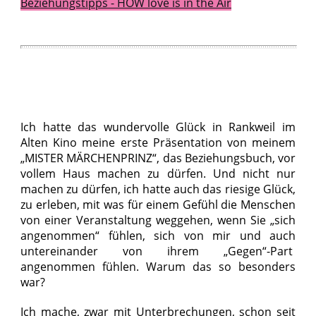
Beziehungstipps - HOW love is in the Air
Share
0
Tweet
0
Share
0
Share
0
Pin
0
Ich hatte das wundervolle Glück in Rankweil im
Alten Kino meine erste Präsentation von meinem
„MISTER MÄRCHENPRINZ“, das Beziehungsbuch, vor
vollem Haus machen zu dürfen. Und nicht nur
machen zu dürfen, ich hatte auch das riesige Glück,
zu erleben, mit was für einem Gefühl die Menschen
von einer Veranstaltung weggehen, wenn Sie „sich
angenommen“ fühlen, sich von mir und auch
untereinander von ihrem
„Gegen“-Part
angenommen fühlen. Warum das so besonders
war?
Ich mache, zwar mit Unterbrechungen, schon seit