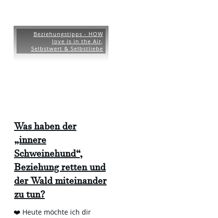
Beziehungstipps - HOW
love is in the Air
,
Selbstwert & Selbstliebe
Was haben der
„innere
Schweinehund“,
Beziehung retten und
der Wald miteinander
zu tun?
❤️ Heute möchte ich dir