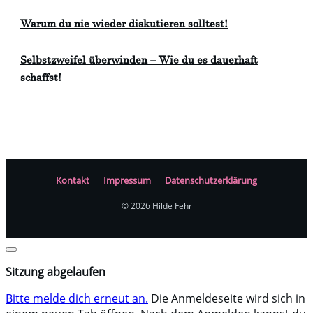
Warum du nie wieder diskutieren solltest!
Selbstzweifel überwinden – Wie du es dauerhaft
schaffst!
Kontakt
Impressum
Datenschutzerklärung
©
2026
Hilde Fehr
Dialog
schließen
Sitzung abgelaufen
Bitte melde dich erneut an.
Die Anmeldeseite wird sich in