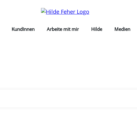
KundInnen
Arbeite mit mir
Hilde
Medien
Home
Tag: trotz angst es tun
|