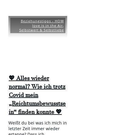
Beziehungstipps - HOW
love is in the Air
,
Selbstwert & Selbstliebe
💖 Alles wieder
normal? Wie ich trotz
Covid mein
„Reichtumsbewusstse
in“ finden konnte 💖
Weißt du bei was ich mich in
letzter Zeit immer wieder
ertappe? Dass ich
...