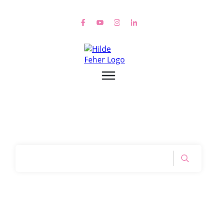
Home
|
Tag: kein handy im bett