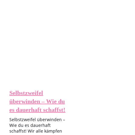
Allgemein
,
Beziehungstipps
- HOW love is in the Air
Selbstzweifel
überwinden – Wie du
es dauerhaft schaffst!
Selbstzweifel überwinden –
Wie du es dauerhaft
schaffst! Wir alle kämpfen