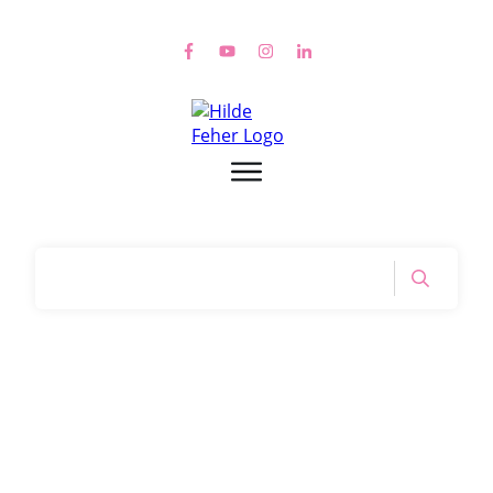
Home
|
Tag: energie shoppen