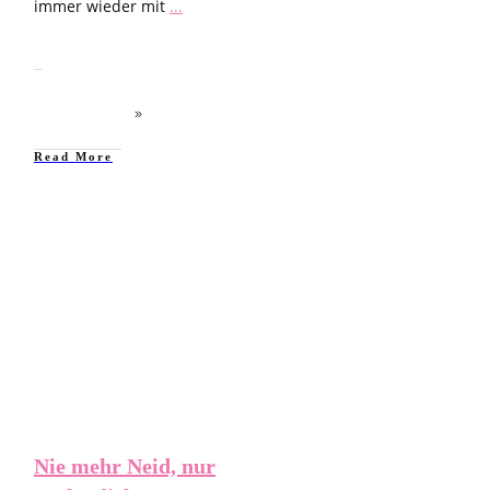
immer wieder mit
...
​Read More
Allgemein
Nie mehr Neid, nur