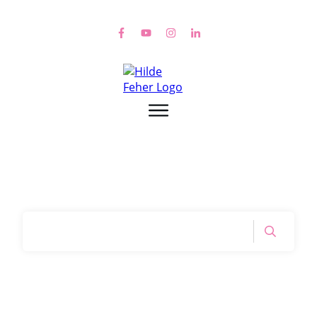
Home
|
Tag: einsam als Single