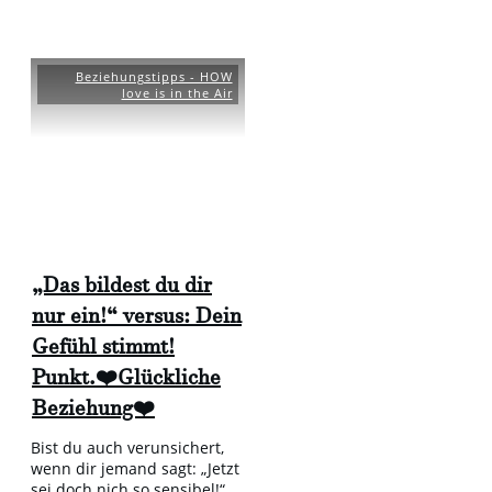
Beziehungstipps - HOW
love is in the Air
„Das bildest du dir
nur ein!“ versus: Dein
Gefühl stimmt!
Punkt.❤️Glückliche
Beziehung❤️
Bist du auch verunsichert,
wenn dir jemand sagt: „Jetzt
sei doch nich so sensibel!“
...