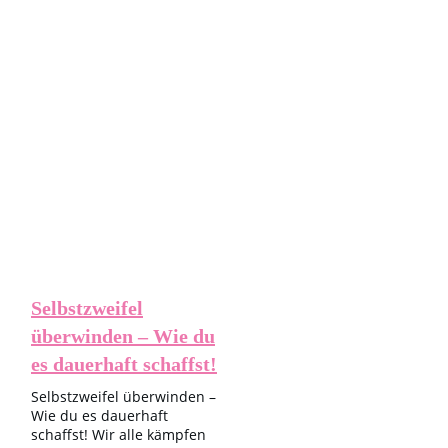
Allgemein
,
Beziehungstipps
- HOW love is in the Air
Selbstzweifel
überwinden – Wie du
es dauerhaft schaffst!
Selbstzweifel überwinden –
Wie du es dauerhaft
schaffst! Wir alle kämpfen