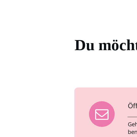
Du möcht
Öf
Geh
ben